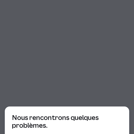
Début du dialogue
Nous rencontrons quelques
problèmes.